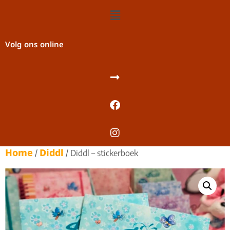
Volg ons online
Home
Diddl
/
/ Diddl – stickerboek