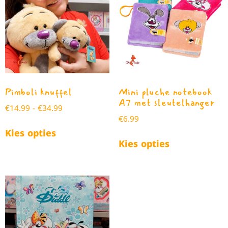
Pimboli knuffel
Mini pluche notebook
A7 met sleutelhanger
€
14.99
-
€
34.99
€
6.99
Kies opties
Kies opties