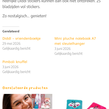
heerlijke Diddl stickers kunnen dan ook niet ontbreken. 25
bladzijden vol stickers.
Zo nostalgisch… genieten!
Gerelateerd
Diddl – vriendenboekje
Mini pluche notebook A7
met sleutelhanger
29 mei 2026
Gelijkaardig bericht
3 juni 2026
Gelijkaardig bericht
Pimboli knuffel
3 juni 2026
Gelijkaardig bericht
Gerelateerde producten