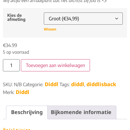
wij altijd een afhaalpunt dat het dichtst bij jou is <3
Kies de
afmeting
Wissen
€
34.99
5 op voorraad
Toevoegen aan winkelwagen
Diddl
diddl
diddlisback
SKU:
N/B
Categorie:
Tags:
,
Diddl
Merk:
Beschrijving
Bijkomende informatie
Beschrijving