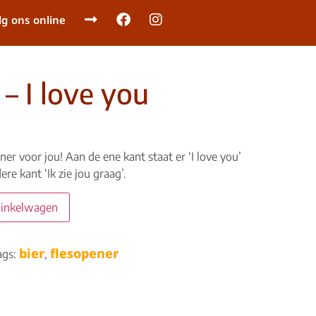
lg ons online
– I love you
ner voor jou! Aan de ene kant staat er ‘I love you’
re kant ‘Ik zie jou graag’.
winkelwagen
bier
flesopener
ags:
,