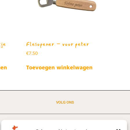
tje
Flesopener – voor peter
€
7.50
gen
Toevoegen winkelwagen
VOLG ONS