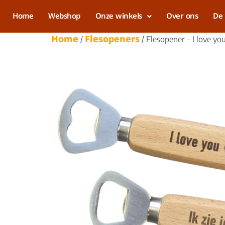
Home
Webshop
Onze winkels
Over ons
De 
Home
Flesopeners
/
/ Flesopener – I love yo