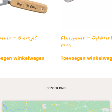
pener – Biertje?
Flesopener – Opkikker
€
7.50
oegen winkelwagen
Toevoegen winkelwa
BEZOEK ONS