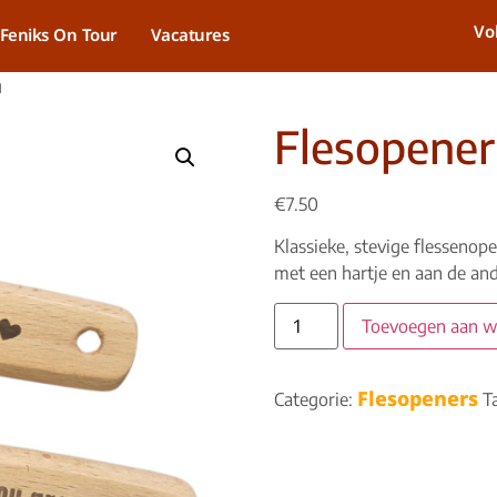
Vo
Feniks On Tour
Vacatures
u
Flesopener 
€
7.50
Klassieke, stevige flessenope
met een hartje en aan de ande
Toevoegen aan 
Flesopeners
Categorie:
T