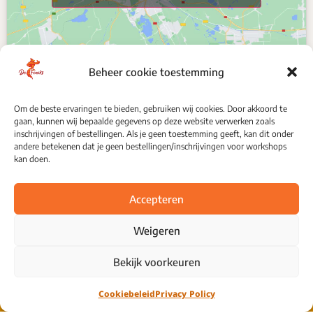
Beheer cookie toestemming
Om de beste ervaringen te bieden, gebruiken wij cookies. Door akkoord te
gaan, kunnen wij bepaalde gegevens op deze website verwerken zoals
VOLG ONS
inschrijvingen of bestellingen. Als je geen toestemming geeft, kan dit onder
andere betekenen dat je geen bestellingen/inschrijvingen voor workshops
kan doen.
Accepteren
Weigeren
Privacy Policy
Bekijk voorkeuren
Cookiebeleid
Privacy Policy
© 2024 All Rights Reserved