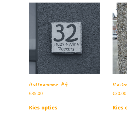
Huisnummer #4
Huis
€
35.00
€
30.00
Kies opties
Kies 