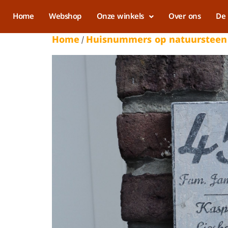
Home
Webshop
Onze winkels
Over ons
De 
Home
Huisnummers op natuursteen
/