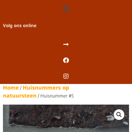
Volg ons online
Home
Huisnummers op
/
natuursteen
/ Huisnummer #5