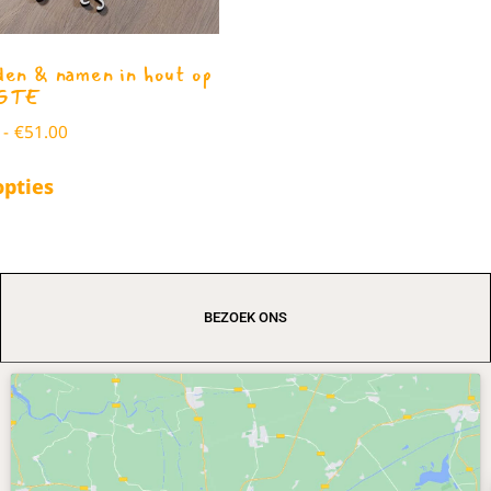
en & namen in hout op
GTE
-
€
51.00
opties
BEZOEK ONS